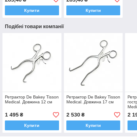
Купити
Купити
Подібні товари компанії
Ретрактор De Bakey Tisson
Ретрактор De Bakey Tisson
Ретр
Medical. Довжина 12 см
Medical. Довжина 17 см
гост
Medi
1 495
2 530
2 1
₴
₴
Купити
Купити