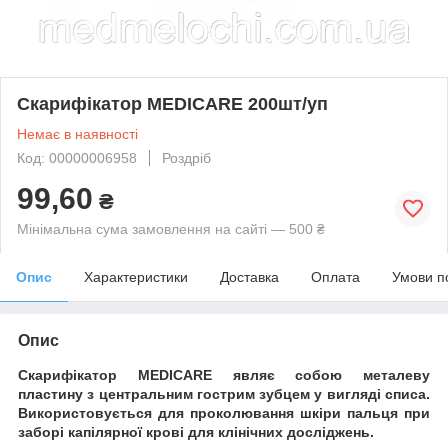
Скарифікатор MEDICARE 200шт/уп
Немає в наявності
Код: 00000006958
Роздріб
99,60
₴
Мінімальна сума замовлення на сайті — 500 ₴
Опис
Характеристики
Доставка
Оплата
Умови п
Опис
Скарифікатор MEDICARE
являє собою металеву
пластину з центральним гострим зубцем у вигляді списа.
Використовується для проколювання шкіри пальця при
заборі капілярної крові для клінічних досліджень.