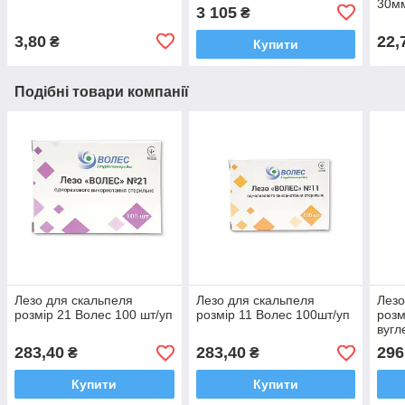
30мм
3 105
₴
3,80
22,
₴
Купити
Подібні товари компанії
Лезо для скальпеля
Лезо для скальпеля
Лезо
розмір 21 Волес 100 шт/уп
розмір 11 Волес 100шт/уп
розм
вугл
283,40
283,40
296
₴
₴
Купити
Купити