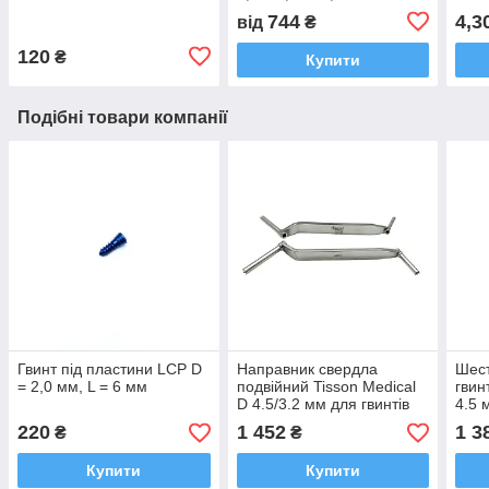
744
4,3
від
₴
120
₴
Купити
Подібні товари компанії
Гвинт під пластини LCP D
Направник свердла
Шест
= 2,0 мм, L = 6 мм
подвійний Tisson Medical
гвин
D 4.5/3.2 мм для гвинтів
4.5 
4,5 мм
220
1 452
1 3
₴
₴
Купити
Купити