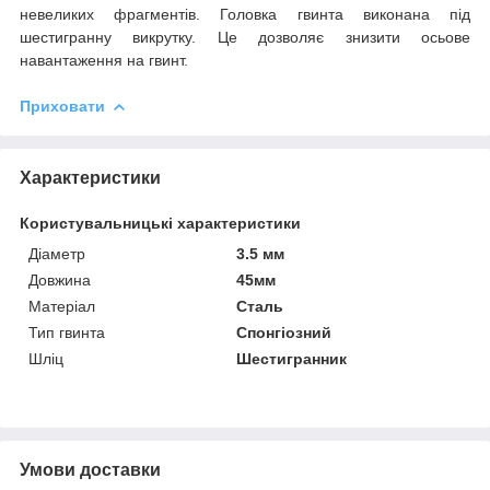
невеликих фрагментів. Головка гвинта виконана під
шестигранну викрутку. Це дозволяє знизити осьове
навантаження на гвинт.
Приховати
Характеристики
Користувальницькі характеристики
Діаметр
3.5 мм
Довжина
45мм
Матеріал
Сталь
Тип гвинта
Спонгіозний
Шліц
Шестигранник
Умови доставки