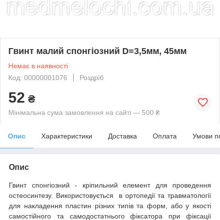
Гвинт малий спонгіозний D=3,5мм, 45мм
Немає в наявності
Код: 00000001076
Роздріб
52
₴
Мінімальна сума замовлення на сайті — 500 ₴
Опис
Характеристики
Доставка
Оплата
Умови п
Опис
Гвинт спонгіозний - кріпильний елемент для проведення
остеосинтезу. Використовується в ортопедії та травматології
для накладення пластин різних типів та форм, або у якості
самостійного та самодостатнього фіксатора при фіксації