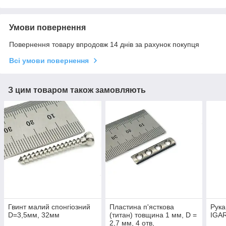
Умови повернення
Повернення товару впродовж 14 днів за рахунок покупця
Всі умови повернення
З цим товаром також замовляють
Гвинт малий спонгіозний
Пластина п'ясткова
Рука
D=3,5мм, 32мм
(титан) товщина 1 мм, D =
IGAR
2,7 мм, 4 отв,