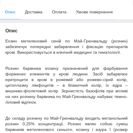
Опис
Доставка
Оплата
Умови повернення
Опис
Еозин метиленовий синій по Май-Грюнвальду (розчин)
забезпечує попереднє забарвлення і фіксацію препаратів
крові. Використовується в клінічній медицині та гематології
.
Розчин барвника еозину призначений для фарбування
формених елементів у крові людини. Засіб забарвлює
еритроцити в крові в рожевий або рожево-сірий колір,
цитоплазму лімфоцитів – в блакитний колір, їх ядра –
вишнево-фіолетовий колір. Зернистість базофілів при впливі
на них розчину барвника по Май-Грюнвальду набуває темно-
ліловий відтінок.
До складу розчину по Май-Грюнвальду входить метанольний
розчин 0,25% концентрації. Розчин являє собою суміш
барвників метиленового синього, еозину і азура I (розмір