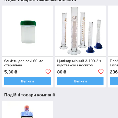
Ємкість для сечі 60 мл
Циліндр мірний 3-100-2 з
Проб
стерильна
підставкою і носиком
Еппе
5,30
80
236
₴
₴
Купити
Купити
Подібні товари компанії