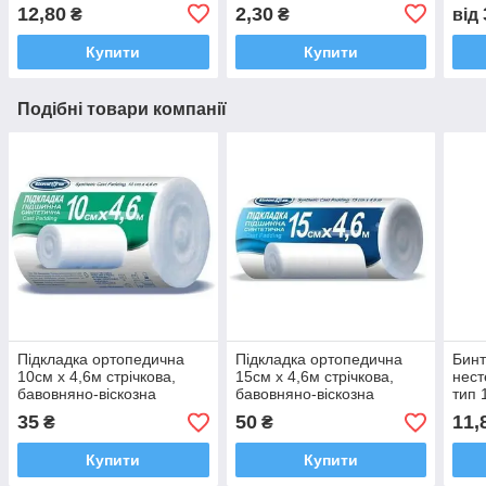
12,80
2,30
₴
₴
від
Купити
Купити
Подібні товари компанії
Підкладка ортопедична
Підкладка ортопедична
Бин
10см х 4,6м стрічкова,
15см х 4,6м стрічкова,
нест
бавовняно-віскозна
бавовняно-віскозна
тип 
Білосніжка
Білосніжка
35
50
11,
₴
₴
Купити
Купити