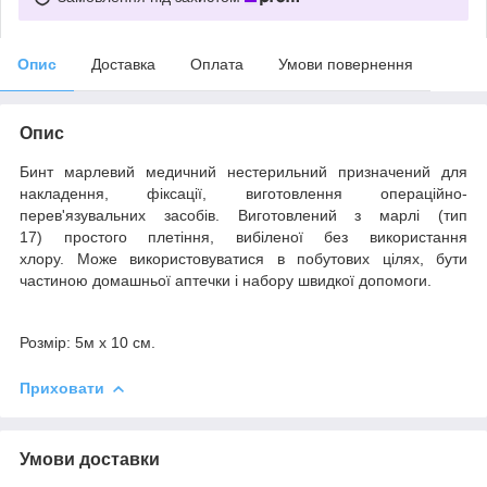
Опис
Доставка
Оплата
Умови повернення
Опис
Бинт марлевий медичний
не
стерильний призначений для
накладення, фіксації, виготовлення операційно-
перев'язувальних засобів. Виготовлений з марлі
(тип
17)
простого плетіння, вибіленої без використання
хлору.
Може використовуватися
в побутових цілях
,
бути
частиною домашньої аптечки і набору швидкої допомоги.
Розмір: 5м х 10 см.
Приховати
Умови доставки