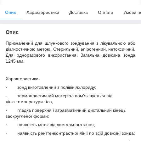
Опис
Характеристики
Доставка
Оплата
Умови п
Опис
Призначений для шлункового зондування з лікувальною або
діагностичною метою. Стерильний, апірогенний, нетоксичний.
Для одноразового використання. Загальна довжина зонда
1245 мм.
Характеристики:
·
зонд виготовлений з полівінілхлориду;
·
термопластичний матеріал пом'якшується п
ід
дією
температур
и
тіла;
·
гладка поверхня і атравматичний дистальний кінець
заокругленої форми;
·
наявність міток від дистального кінця;
·
наявність рентгенконтрастної лінії по всій довжині зонда;