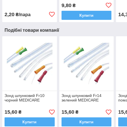
9,80
₴
2,20
14,
₴/пара
Купити
Подібні товари компанії
Зонд шлунковий Fr10
Зонд шлунковий Fr14
Зонд
чорний MEDICARE
зелений MEDICARE
пом
15,60
15,60
15,
₴
₴
Купити
Купити