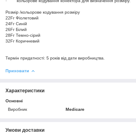
·
кольорове кодування конектора для визначення розміру.
Розмір /кольорове кодування розміру
22
Fr
Фіолетовий
24
Fr
Синій
26
Fr
Білий
28
Fr
Темно-сірий
32
Fr
Коричневий
Термін придатності: 5 років від дати виробництва.
Приховати
Характеристики
Основні
Виробник
Medicare
Умови доставки