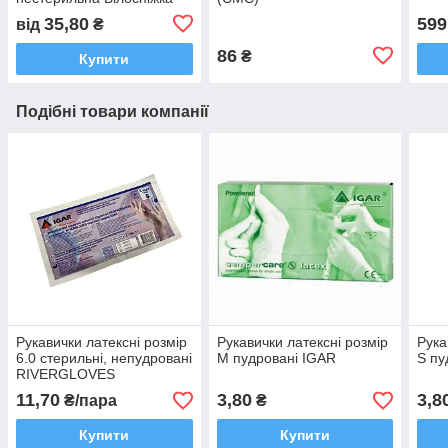
35,80
599
від
₴
86
₴
Купити
Подібні товари компанії
Рукавички латексні розмір
Рукавички латексні розмір
Рука
6.0 стерильні, непудровані
M пудровані IGAR
S пу
RIVERGLOVES
11,70
3,80
3,8
₴/пара
₴
Купити
Купити