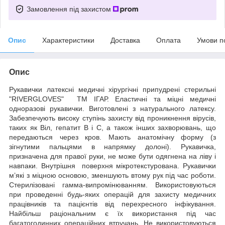
Замовлення під захистом
Опис
Характеристики
Доставка
Оплата
Умови п
Опис
Рукавички латексні медичні хірургічні припудрені стерильні
"RIVERGLOVES" ТМ ІГАР. Еластичні та міцні медичні
одноразові рукавички. Виготовлені з натурального латексу.
Забезпечують високу ступінь захисту від проникнення вірусів,
таких як Віл, гепатит В і С, а також інших захворювань, що
передаються через кров.
Мають анатомічну форму
(з
зігнутими пальцями в напрямку долоні). Рукавичка,
призначена для правої руки, не може бути одягнена на ліву і
навпаки. Внутрішня поверхня мікротекстурована. Рукавички
м’які з міцною основою, зменшують втому рук під час роботи.
Стерилізовані гамма-випромінюванням. Використовуються
при проведенні будь-яких операцій для захисту медичних
працівників та пацієнтів від перехресного інфікування.
Найбільш раціональним є їх використання під час
багатогодинних операційних втручань. Не використовуються