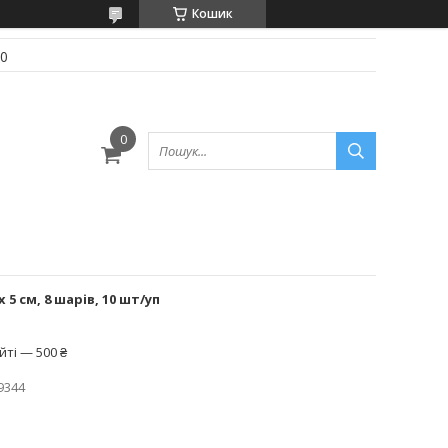
Кошик
70
5 см, 8 шарів, 10 шт/уп
ті — 500 ₴
9344