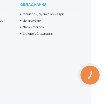
ОБЛАДНАННЯ
Монітори, пульсоксиметри
тери
Центрифуги
Ларингоскопи
Силове обладнання
КНОПКА
ЗВ'ЯЗКУ