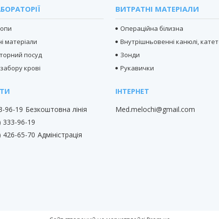
БОРАТОРІЇ
ВИТРАТНІ МАТЕРІАЛИ
копи
Операційна білизна
і матеріали
Внутрішньовенні канюлі, кате
торний посуд
Зонди
 забору крові
Рукавички
33-96-19
Безкоштовна лінія
Med.melochi@gmail.com
) 333-96-19
) 426-65-70
Адміністрація