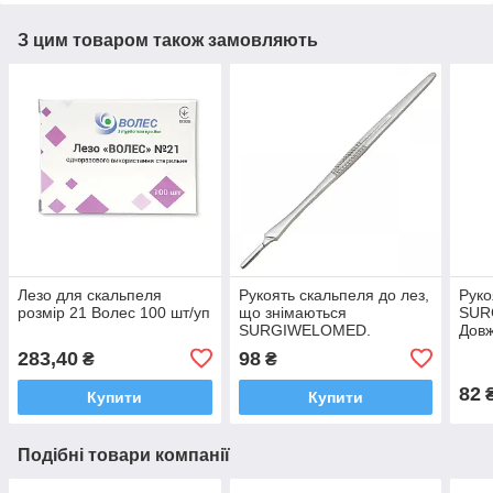
З цим товаром також замовляють
Лезо для скальпеля
Рукоять скальпеля до лез,
Руко
розмір 21 Волес 100 шт/уп
що знімаються
SUR
SURGIWELOMED.
Довж
Довжина 16,0 см
283,40
98
₴
₴
82
Купити
Купити
Подібні товари компанії