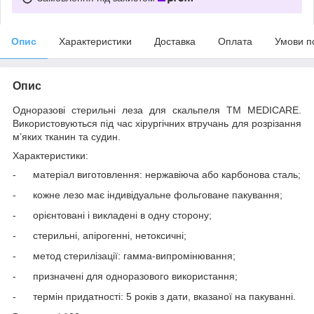
Опис
Характеристики
Доставка
Оплата
Умови п
Опис
Одноразові стерильні леза для скальпеля ТМ MEDICARE.
Використовуються під час хірургічних втручань для розрізання
м’яких тканин та судин.
Характеристики:
-
матеріал виготовлення: нержавіюча або карбонова сталь;
-
кожне лезо має індивідуальне фольговане пакування;
-
орієнтовані і викладені в одну сторону;
-
стерильні, апірогенні, нетоксичні;
-
метод стерилізації: гамма-випромінювання;
-
призначені для одноразового використання;
-
термін придатності: 5 років з дати, вказаної на пакуванні.