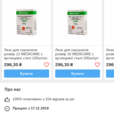
Лезо для скальпеля
Лезо для скальпеля
Лезо
розмір 12 MEDICARE з
розмір 10 MEDICARE з
розм
вуглецевої сталі 100шт/уп
вуглецевої сталі 100шт/уп
вугл
296,30
296,30
296
₴
₴
Купити
Купити
Про нас
100% позитивних з 154 відгуків за рік
Працює з 17.11.2016